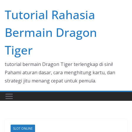
Skip
Tutorial Rahasia
to
content
Bermain Dragon
Tiger
tutorial bermain Dragon Tiger terlengkap di sini!
Pahami aturan dasar, cara menghitung kartu, dan
strategi jitu menang cepat untuk pemula.
SLOT ONLINE